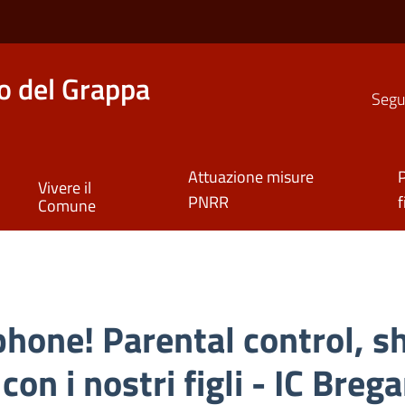
o del Grappa
Segui
Attuazione misure
P
Vivere il
PNRR
f
Comune
hone! Parental control, sh
 con i nostri figli - IC Bre