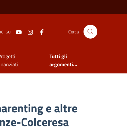
Youtube
Instagram
Facebook
ci su
Cerca
rogetti
Tutti gli
inanziati
argomenti...
arenting e altre
ganze-Colceresa