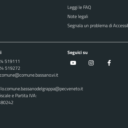
Leggi le FAQ
Note legali
Segnala un problema di Accessib
i
Seguici su
424 519111
Youtube
Instagram
Faceboo
424 519272
 comune@comune.bassano.vi.it
llo.comune.bassanodelgrappa@pecveneto.it
iscale e Partita IVA:
480242